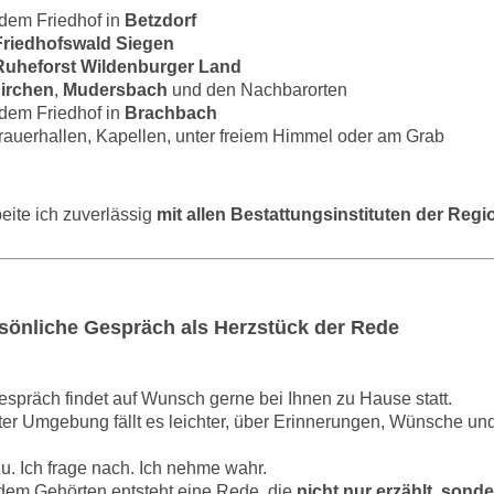
 dem Friedhof in
Betzdorf
Friedhofswald Siegen
Ruheforst Wildenburger Land
irchen
,
Mudersbach
und den Nachbarorten
 dem Friedhof in
Brachbach
Trauerhallen, Kapellen, unter freiem Himmel oder am Grab
eite ich zuverlässig
mit allen Bestattungsinstituten der Regi
sönliche Gespräch als Herzstück der Rede
spräch findet auf Wunsch gerne bei Ihnen zu Hause statt.
uter Umgebung fällt es leichter, über Erinnerungen, Wünsche u
zu. Ich frage nach. Ich nehme wahr.
dem Gehörten entsteht eine Rede, die
nicht nur erzählt, sonde