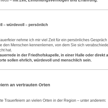
hieds –
mit Zeit, Einfühlungsvermögen und Erfahrung.
ll – würdevoll – persönlich
rauerfeier nehme ich mir viel Zeit für ein persönliches Gespräch 
e den Menschen kennenlernen, von dem Sie sich verabschieden
ht hat.
auerrede in der Friedhofskapelle, in einer Halle oder direkt
rte sollen ehrlich, würdevoll und menschlich sein.
eiern an vertrauten Orten
ite Trauerfeiern an vielen Orten in der Region – unter anderem: