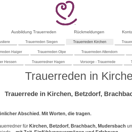
Ausbildung Trauerreden
Rückmeldungen
Kont
ustiere
Trauerreden Siegen
Trauerreden Kirchen
Traue
rreden Haiger
Trauerreden Olpe
Trauerreden Attendorn
ner Hessen
Trauerredner Hagen
Vorsorge - Trauerrede
Trauerreden in Kirch
Trauerrede in Kirchen, Betzdorf, Brach
önlicher Abschied. Mit Worten, die tragen.
rauerredner für
Kirchen, Betzdorf, Brachbach, Mudersbach
un