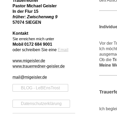
des Absc
Trauerredner
Pastor Michael Geisler
In der Flur 15
früher: Zwischenweg 9
57074 SIEGEN
Individue
Kontakt
Sie erreichen mich unter
Vor der T
Mobil 0172 684 9001
Ich möcht
oder schreiben Sie eine
Email
ausgemac
Ob die
Tr
www.migeisler.de
Meine Wo
www.trauerredner-geisler.de
mail@migeisler.de
BLOG - LeBEnsTrost
Trauerf
Datenschutzerklärung
Ich begle