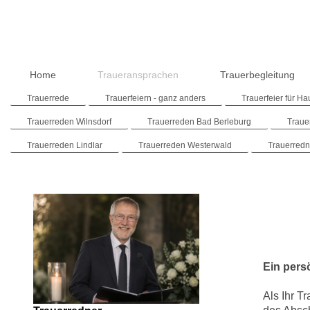
Home
Traueransprachen
Trauerbegleitung
Trauerrede
Trauerfeiern - ganz anders
Trauerfeier für Ha
Trauerreden Wilnsdorf
Trauerreden Bad Berleburg
Traue
Trauerreden Lindlar
Trauerreden Westerwald
Trauerred
Ein pers
Als Ihr T