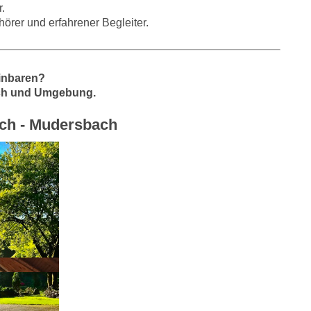
r.
örer und erfahrener Begleiter.
inbaren?
ach und Umgebung.
ach - Mudersbach