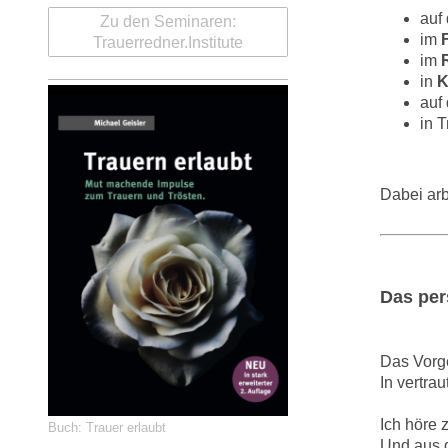
auf
Zu den Seminaren:
im
Trauerredner.Institute
im
in
K
auf
in 
Dabei arb
Das per
Das Vorge
In vertra
Ich höre 
Buch: Trauer erlaubt
Und aus 