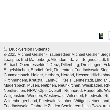
Druckversion
|
Sitemap
© 2025 Michael Geisler - Trauerredner Michael Geisler, Sie
Laasphe, Bad Marienberg, Attendorn, Balve, Bergneustadt, B
Burbach-Oberdresseldorf, Deuz, Dillenburg, Drolshagen, Ecke
Engelskirchen, Erndtebrück, Finnentrop, Friedhofswald Sieg
Gummersbach, Haiger, Herborn, Herdorf, Hessen, Hilchenba
Kirchhundem, Kreuztal, Lahn-Dill Kreis, Lennestadt, Lindlar
Mudersbach, Müsen, Netphen, Neunkirchen, Wiesbaden, Rhein
Nordkirchen, NRW, Olpe, Overath, Rennerod, Ründeroth, Wie
Wittgenstein, Wenden, Westerwald, Wilsndorf, Friedwald, Ru
Wildenburger Land, Friedwald Netphen, Wittgensteiner Land,
Friedhofswald, Grabrede Zu den Seminaren: https://www.traue