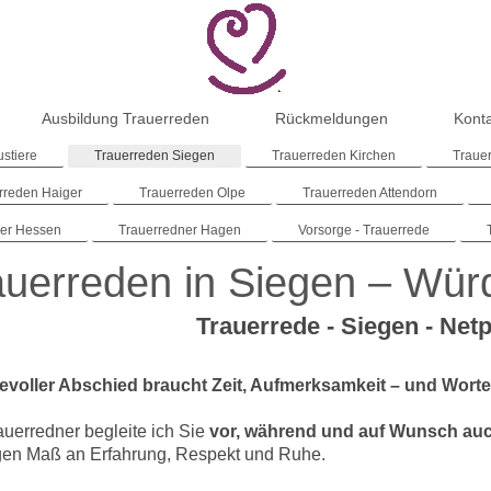
Ausbildung Trauerreden
Rückmeldungen
Kont
ustiere
Trauerreden Siegen
Trauerreden Kirchen
Traue
rreden Haiger
Trauerreden Olpe
Trauerreden Attendorn
ner Hessen
Trauerredner Hagen
Vorsorge - Trauerrede
auerreden in Siegen – Würd
Trauerrede - Siegen - Net
evoller Abschied braucht Zeit, Aufmerksamkeit – und Worte,
rauerredner begleite ich Sie
vor, während und auf Wunsch auc
gen Maß an Erfahrung, Respekt und Ruhe.