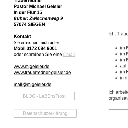
Trauerredner
Pastor Michael Geisler
In der Flur 15
früher: Zwischenweg 9
57074 SIEGEN
Ich, Trau
Kontakt
Sie erreichen mich unter
im
Mobil 0172 684 9001
im
oder schreiben Sie eine
Email
im
auf
www.migeisler.de
im
www.trauerredner-geisler.de
in 
mail@migeisler.de
Ich arbei
BLOG - LeBEnsTrost
organisat
Datenschutzerklärung