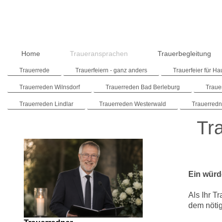
Home
Traueransprachen
Trauerbegleitung
Trauerrede
Trauerfeiern - ganz anders
Trauerfeier für Ha
Trauerreden Wilnsdorf
Trauerreden Bad Berleburg
Traue
Trauerreden Lindlar
Trauerreden Westerwald
Trauerred
Tr
Ein würd
Als Ihr T
dem nöti