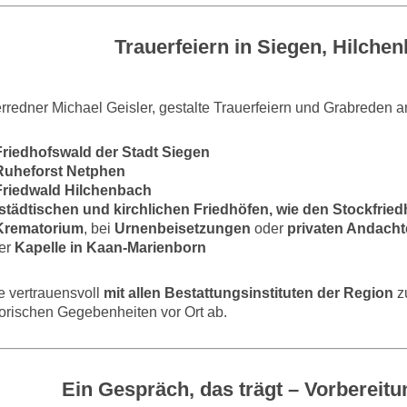
Trauerfeiern in Siegen, Hilche
erredner Michael Geisler, gestalte Trauerfeiern und Grabreden a
Friedhofswald der Stadt Siegen
Ruheforst Netphen
Friedwald Hilchenbach
städtischen und kirchlichen Friedhöfen, wie den Stockfrie
Krematorium
, bei
Urnenbeisetzungen
oder
privaten Andach
der
Kapelle in Kaan-Marienborn
te vertrauensvoll
mit allen Bestattungsinstituten der Region
z
orischen Gegebenheiten vor Ort ab.
Ein Gespräch, das trägt – Vorbereit