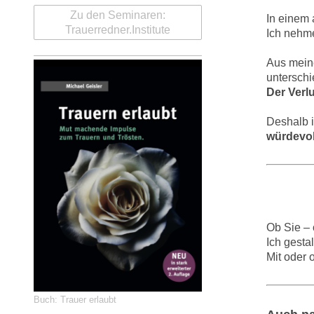
Zu den Seminaren:
In einem 
Trauerredner.Institute
Ich nehme
Aus meine
unterschi
Der Verl
Deshalb i
würdevol
Ob Sie – 
Ich gesta
Mit oder 
Buch: Trauer erlaubt